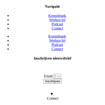
Navigatie
Kennisbank
Werken bij
Podcast
Contact
Kennisbank
Werken bij
Podcast
Contact
Inschrijven nieuwsbrief
Blijf op de hoogte van al het laatste nieuws over
brandveiligheid en BHV. Schrijf je in voor onze nieuwsbrief.
Email
Inschrijven
Door u in te schrijven gaat u akkoord met onze
privacyverklaring
.
Contact