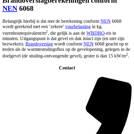
Brandoverslagberekeningen conform
NEN
6068
Belangrijk hierbij is dat met de berekening conform
NEN
6068
wordt gerekend met een ‘zekere’
vuurbelasting
in kg.
2
vurenhoutequivalent/m
, die gelijk is aan de
WBDBO
-eis in
minuten. Uitgangspunt is dat gevel en dak intact zijn (en niet zijn
bezweken).
Brandoverslag
wordt conform
NEN
6068 geacht op te
treden als de warmtestralingsflux op de gevelopening, gelegen in de
2
doelgevel (de straling-ontvangende gevel), groter is dan 15 kW/m
.
Contact