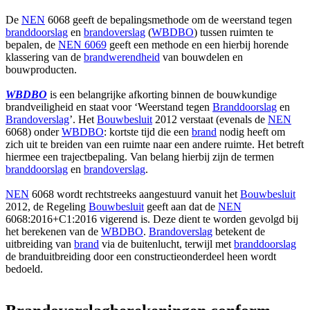
De
NEN
6068 geeft de bepalingsmethode om de weerstand tegen
branddoorslag
en
brandoverslag
(
WBDBO
) tussen ruimten te
bepalen, de
NEN 6069
geeft een methode en een hierbij horende
klassering van de
brandwerendheid
van bouwdelen en
bouwproducten.
WBDBO
is een belangrijke afkorting binnen de bouwkundige
brandveiligheid en staat voor ‘Weerstand tegen
Branddoorslag
en
Brandoverslag
’. Het
Bouwbesluit
2012 verstaat (evenals de
NEN
6068) onder
WBDBO
: kortste tijd die een
brand
nodig heeft om
zich uit te breiden van een ruimte naar een andere ruimte. Het betreft
hiermee een trajectbepaling. Van belang hierbij zijn de termen
branddoorslag
en
brandoverslag
.
NEN
6068 wordt rechtstreeks aangestuurd vanuit het
Bou
w
besluit
2012, de Regeling
Bouwbesluit
geeft aan dat de
NEN
6068:2016+C1:2016 vigerend is. Deze dient te worden gevolgd bij
het berekenen van de
WBDBO
.
Brandoverslag
betekent de
uitbreiding van
brand
via de buitenlucht, terwijl met
branddoorslag
de branduitbreiding door een constructieonderdeel heen wordt
bedoeld.