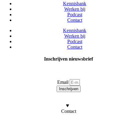
Kennisbank
Werken bij
Podcast
Contact
Kennisbank
Werken bij
Podcast
Contact
Inschrijven nieuwsbrief
Blijf op de hoogte van al het laatste nieuws over
brandveiligheid en BHV. Schrijf je in voor onze nieuwsbrief.
Email
Inschrijven
Door u in te schrijven gaat u akkoord met onze
privacyverklaring
.
Contact